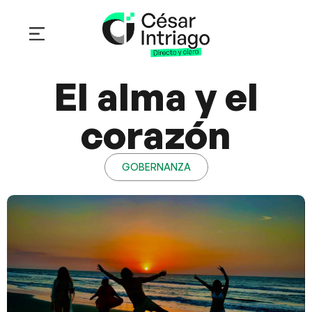
Sobre mí
César en acción
Trabaja con nosotros
El alma y el
corazón
GOBERNANZA