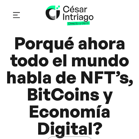
Sobre mí
César en acción
Trabaja con nosotros
Porqué ahora
todo el mundo
habla de NFT’s,
BitCoins y
Economía
Digital?