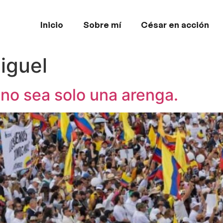
Inicio
Sobre mí
César en acción
iguel
 no sea solo una arenga.