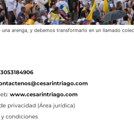
o una arenga, y debemos transformarlo en un llamado colect
:
3053184906
ontactenos@cesarintriago.com
web:
www.cesarintriago.com
 de privacidad (Área jurídica)
 y condiciones