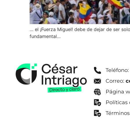
… el ¡Fuerza Miguel! debe de dejar de ser sol
fundamental…
Teléfono
Correo:
c
Página 
Políticas
Términos